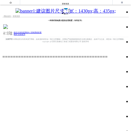


荣誉资质
网站首页
荣誉资质
一种高钙高钠废水蒸发处理装置（专利证书）
上一个产品：
南京冷冻结晶系统PLC控制系统软著
下一个产品：
南京*企业证书
法律声明
本网站部分内容来源于网络，如有侵权请告知！我们立即删除；本网站严格遵循国家相关法律法规规定，如有不当之处，请告知！我们立即删除。
copyright @石家庄鼎威化工装备工程股份有限公司 版权所有
========================================