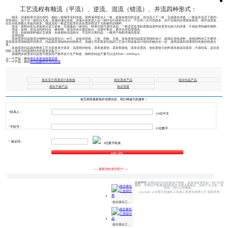
工艺流程有顺流（平流）、逆流、混流（错流）、并流四种形式：
顺流：溶液和蒸汽流向相同，都由一效顺序流到末效。原料液用泵送入一效，依靠各效间的压差，自动流入下一效，完成液自末效（一般是在负压下操作）
用泵抽出。由于后一效的压力低，溶液的沸点也低，溶液从前效进入后一效时会闪蒸部分水分，产生的二次汽也较多，由于后效的浓度较前效高、操作温度低，
往往传热系数比末效高很多。顺流流程一般适宜处理在高浓度的情况下为热敏性的物料。
逆流：原料由泵从末效依次送入前效，完成液由一效排出，料液与蒸汽逆向流动。一般适宜处理粘度随温度和浓度变化较大的溶液，不易处理热敏性物料。
混流：是顺、逆流流程的结合，兼有顺、逆流的优点避其缺点，但操作复杂，要求自控程度很高。
并流：各效都加料都出完成液，各效都有结晶析出，可及时分离结晶，一般用于饱和溶液的蒸发。
适用范围
多效蒸发结晶器适合物料结晶温度在45～80℃，设备有双效、三效、四效、五效。多效蒸发结晶器采用独特设计，能满足连续进料，连续排料的工艺要求，
蒸发器采用强制循环的形式，结晶器采用独特的结构形式，鼎威公司把蒸发结晶的工艺设计和设备设计很好的融合在一起，使得晶体和清液得到有效的快速分
离。
多效蒸发结晶器的整套工艺为多效真空蒸发，温度相对较低，蒸发速度快，蒸发耗能低，蒸发浓度高，使粘度较大的料液容易流动蒸发，不易结垢，是目前
国际上蒸发与结晶相结合的蒸发设备之一。
鼎威牌多效蒸发结晶器可根据用户要求设计生产制造，物料的结晶产量可以达到500～20000kg/h。
上一个产品：
南京
南京多效连续蒸发器
下一个产品：
南京
南京硫酸钠专用结晶器
南京压力容器设计及制造
南京蒸发产品
南京结晶产品
南京干燥产品
南京塔器
留言获取最新报价优惠信息，我们竭诚为您服务！
*
联系人：
2-6位中文
*
手机号：
11位数字
王** 133****1123
2小时前
李** 155****4456
8小时前
刘** 156****3333
10小时前
*
验证码：
4位数字组成
孙** 138****5423
1天前
楚** 176****5876
1天前
邓** 199****6787
2天前
李** 183****4257
2天2小时前
王** 135****3569
2天5小时前
赵** 156****7582
4天前
---- 最新询价成功客户 ----
李** 177****7356
4天8小时前
王** 187****5782
5天前
边** 183****4477
5天2小时前
法律声明
本网站部分内容来源于网络，如有侵权请告知！我们立即
相关产品
地
删除；本网站严格遵循国家相关法律法规规定，如有不当之处，请
胡** 135****8586
5天8小时前
区
告知！我们立即删除。
copyright @石家庄鼎威化工装备工程股份有限公司 版权所有
骆** 156****3658
5天10小时前
产
品
邸** 177****5784
6天前
钱** 183****4477
6天4小时前
南京煤化工盐硝分离
吴** 135****8586
7天前
杨** 156****3658
7天10小时前
常** 177****5784
8天前
南京煤化工蒸发结晶
王** 133****1123
2小时前