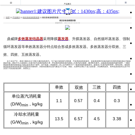


产品展示
首页
>>
产品展示
>>
南京多效连续蒸发器
>> 南京多效连续蒸发器
南京多效连续蒸发器
更新时间：2021-03-03 10:02:39
鼎威牌
多效蒸发结晶器
采用降膜
蒸发器
、升膜蒸发器、自然循环蒸发器、强制
循环蒸发器等单效蒸发器分特点组合形成多效蒸发器。多效蒸发器分双效、三
效、四效、五效蒸发器。
在工业生产中，蒸发大量的水分*消耗大量的加热蒸汽。为了减少加热蒸汽消耗量，可采用多效蒸发操作。多效蒸发要求后效的操作压强和溶液的沸点均较前
效的为低，因此可引入前效的二次蒸汽作为后效的加热介质，即后效的加热室成为前效二次蒸汽的冷凝器，要消耗生蒸汽，这就是多效蒸发的操作原理，一般多
效蒸发装置的末效或后几效总是在真空下操作。由于各效（末效除外）的二次汽都作为下一效蒸发器的加热蒸汽，故提高了生蒸汽的利用率，即经济性。假若单
效蒸发或多效蒸发装置中所蒸发的水量相等，则前者需要的生蒸汽量远大于后者。例如，当原料在沸点下进入蒸发器，并忽略热损失、各种温度差损失以及不同
压强下汽化热的差别时，则理论上
单效
双效
三效
四效
单位蒸汽消耗量
1.1
0.57
0.4
0.3
(D/W)
，kg/kg
min
冷却水消耗量
13.5
6.57
4.5
3.38
(G/W)
，kg/kg
min